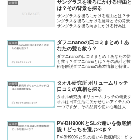
さ）にわたって徹底的に比較しました。
サングラスを後ろにかける理由と
未分類
は？その背景を探る
サングラスを後ろにかける理由とは？サ
ングラスを後ろにかける意味とその背景
サングラスを後ろ向きにかける行為は、
ただの偶然や機能的な行動ではなく、あ
る種のファッションやカルチャーに根ざ
した意味合いを持つことがあります。特
ダフニnanoの口コミまとめ！あ
未分類
に1990年代から200...
なたの髪も救う？
ダフニnanoの口コミまとめ！あなたの髪
も救う？ダフニnanoとは？その設計と技
術を解説ダフニnanoの基本情報と特徴ダ
フニnanoは、ブラシ型のヘアアイロンと
して登場した革新的なスタイリングツー
ルです。プレートが内蔵されたブラシ形
タオル研究所 ボリュームリッチ
未分類
状で、髪...
口コミの真相を探る
タオル研究所 ボリュームリッチの概要タ
オルは日常生活に欠かせないアイテムの
一つですが、その品質や使い心地は大き
く異なります。特に「ボリュームリッ
チ」は、そのふんわりとした厚みと優れ
た吸水性で注目されているタオルの一つ
PV-BH900KとSLの違いを徹底解
未分類
です。本記事では、タオル...
説！どっちを選ぶべき？
PV-BH900KとSLの違いを徹底解説！どっ