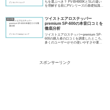
ちを選ぶべき？ PV-BH900KとSLの違い
を理解する前にPVシリーズの基礎知識：
BH900KとBH900SLとは？日立のPVシリ
ーズは、コードレススティッククリーナ
ーの中でも高性能モデルとし...
ツイストエアロステッパー
未分類
premium SP-600の本音口コミを
徹底分析
ツイストエアロステッパーpremium SP-
600の購入者の口コミを調査したところ、
多くのユーザーがその使いやすさや運動
効果に満足しているようです。
スポンサーリンク