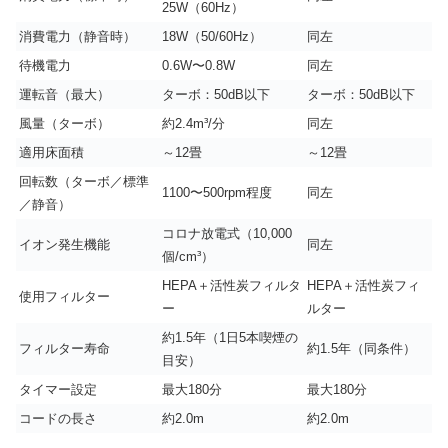
25W（60Hz）
消費電力（静音時）
18W（50/60Hz）
同左
待機電力
0.6W〜0.8W
同左
運転音（最大）
ターボ：50dB以下
ターボ：50dB以下
風量（ターボ）
約2.4m³/分
同左
適用床面積
～12畳
～12畳
回転数（ターボ／標準
1100〜500rpm程度
同左
／静音）
コロナ放電式（10,000
イオン発生機能
同左
個/cm³）
HEPA＋活性炭フィルタ
HEPA＋活性炭フィ
使用フィルター
ー
ルター
約1.5年（1日5本喫煙の
フィルター寿命
約1.5年（同条件）
目安）
タイマー設定
最大180分
最大180分
コードの長さ
約2.0m
約2.0m