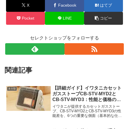
X
Facebook
はてブ
Pocket
LINE
コピー
セレクトショップをフォローする
関連記事
【詳細ガイド】イワタニカセット
未分類
ガスストーブCB-STV-MYD2と
CB-STV-MYD3：性能と価格の比
較分析
イワタニが提供するカセットガスストー
ブ、CB-STV-MYD2とCB-STV-MYD3の性
能差を、6つの重要な側面（基本的な仕
様、デザイン、対応範囲、加熱能力、持
続時間、セキュリティ機能、サイズと重