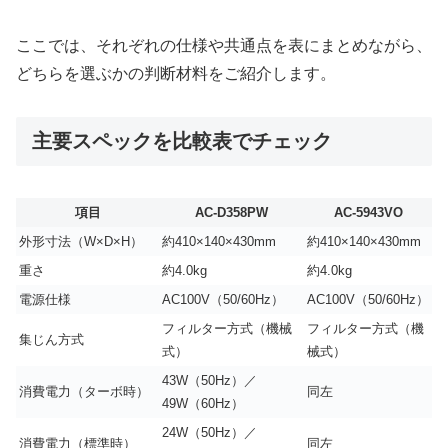
ここでは、それぞれの仕様や共通点を表にまとめながら、
どちらを選ぶかの判断材料をご紹介します。
主要スペックを比較表でチェック
項目
AC-D358PW
AC-5943VO
外形寸法（W×D×H）
約410×140×430mm
約410×140×430mm
重さ
約4.0kg
約4.0kg
電源仕様
AC100V（50/60Hz）
AC100V（50/60Hz）
フィルター方式（機械
フィルター方式（機
集じん方式
式）
械式）
43W（50Hz）／
消費電力（ターボ時）
同左
49W（60Hz）
24W（50Hz）／
消費電力（標準時）
同左