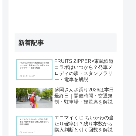
新着記事
FRUITS ZIPPER×東武鉄道
コラボはいつから？発車メ
ロディの駅・スタンプラリ
ー・電車を解説
盛岡さんさ踊り2026は本日
最終日｜開催時間・交通規
制・駐車場・観覧席を解説
エニマイくじ ちいかわの当
たり確率は？残り本数から
購入判断と引く回数を解説