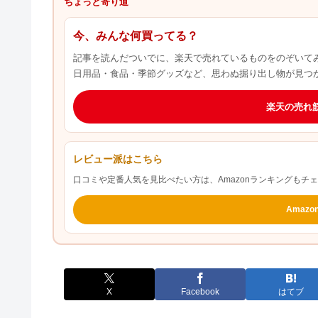
ちょっと寄り道
今、みんな何買ってる？
記事を読んだついでに、楽天で売れているものをのぞいて
日用品・食品・季節グッズなど、思わぬ掘り出し物が見つ
楽天の売れ
レビュー派はこちら
口コミや定番人気を見比べたい方は、Amazonランキングもチ
Amaz
X
Facebook
はてブ