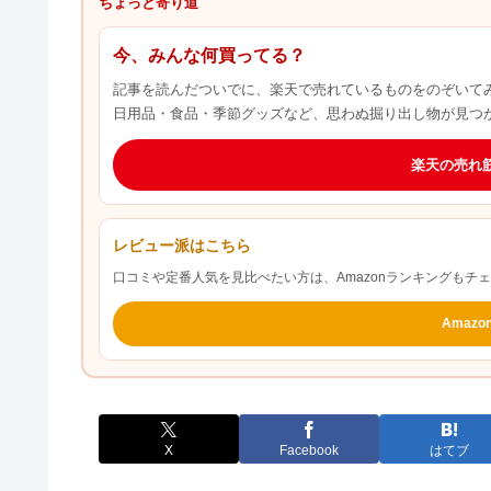
ちょっと寄り道
今、みんな何買ってる？
記事を読んだついでに、楽天で売れているものをのぞいて
日用品・食品・季節グッズなど、思わぬ掘り出し物が見つ
楽天の売れ
レビュー派はこちら
口コミや定番人気を見比べたい方は、Amazonランキングもチ
Amaz
X
Facebook
はてブ