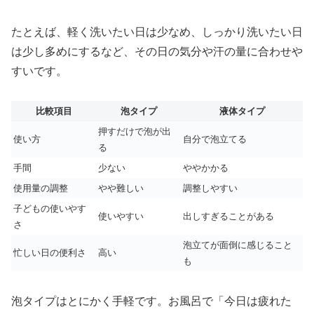
たとえば、軽く洗いたい日は少なめ、しっかり洗いたい日
は少し多めにするなど、その日の気分や汗の量に合わせや
すいです。
比較項目
泡タイプ
液体タイプ
押すだけで泡が出
使い方
自分で泡立てる
る
手間
少ない
ややかかる
使用量の調整
やや難しい
調整しやすい
子どもの使いやす
使いやすい
出しすぎることがある
さ
泡立てが面倒に感じること
忙しい日の便利さ
高い
も
泡タイプはとにかく手軽です。お風呂で「今日は疲れた