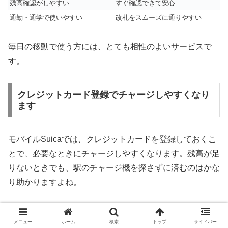
残高確認がしやすい
すぐ確認できて安心
通勤・通学で使いやすい
改札をスムーズに通りやすい
毎日の移動で使う方には、とても相性のよいサービスで
す。
クレジットカード登録でチャージしやすくなり
ます
モバイルSuicaでは、クレジットカードを登録しておくこ
とで、必要なときにチャージしやすくなります。残高が足
りないときでも、駅のチャージ機を探さずに済むのはかな
り助かりますよね。
ただし、ここでも混同しやすいポイントがあります。
通常
メニュー
ホーム
検索
トップ
サイドバー
のクレジットカードチャージと、オートチャージは同じで