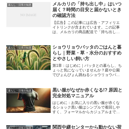
値観が変化しつつあります。インターネ
メルカリの「持ち出し中」はいつ
暮らし・日常の知恵
ットやテクノロジーの...
届く？時間の目安と届かないとき
の確認方法
【広告】この記事には広告・アフィリエ
イトリンクが含まれています。この記事
は、メルカリの商品配送で「持ち出し
中」または「配達中」と表示されたとき
の一般的な確認方法をまとめたもので
す。メルカリの取引画面では「配達
ショウリョウバッタのごはんと暮
暮らし・日常の知恵
中」、配送会社の追跡ページでは「...
らし｜野菜・草・水分のおすすめ
とやさしい飼い方
第1章：はじめに｜バッタとの暮らし、ち
ょっと気になっていませんか？庭や公園
でぴょんぴょん跳ねるショウリョウバッ
タ。子どもが手のひらでつかまえ、「飼
ってみたい！」と目を輝かせたこと、あ
りませんか？でも、いざ家で飼うとなる
黒い服がなぜか赤くなる!? 原因と
暮らし・日常の知恵
と「何を食べるの？」「...
完全対処マニュアル
はじめに：お気に入りの黒い服が赤くな
るショック黒い服はシンプルで着回しや
すく、フォーマルからカジュアルまで幅
広く活躍します。しかし、気づけばお気
に入りの黒いブラウスやワンピースに、
赤っぽいシミや変色が…。特に洗濯後や
関西中継センターから動かない荷
暮らし・日常の知恵