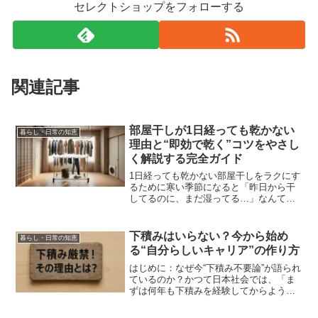
セレクトショップをフォローする
関連記事
部屋干しが1日経っても乾かない
暮らし・日常の知恵
理由と“即効で乾く”コツをやさし
く解説する完全ガイド
1日経っても乾かない部屋干しをラクにす
るために寒い季節になると「昨日から干
してるのに、まだ湿ってる…」なんて日
が増えてきますよね。外に干すのが難し
い冬は部屋干しが中心になるので、どう
しても乾くまで時間がかかってしまいが
下積みはいらない？今から始め
暮らし・日常の知恵
ち。しかも、長時間湿っ...
る“自分らしいキャリア”の作り方
はじめに：なぜ今“下積み不要論”が語られ
ているのか？かつて日本社会では、「ま
ずは何年も下積みを経験してからようや
く一人前」というキャリア観が広く浸透
していました。しかし現代では、その価