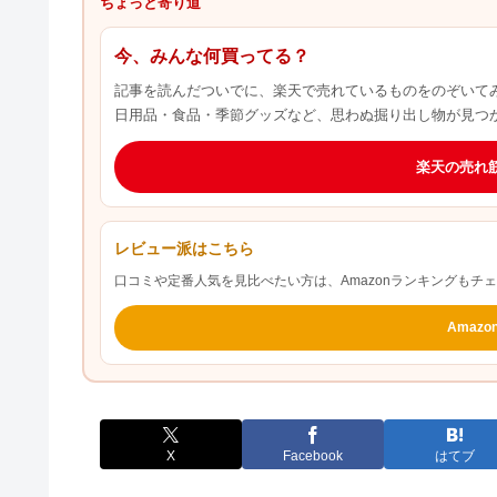
ちょっと寄り道
今、みんな何買ってる？
記事を読んだついでに、楽天で売れているものをのぞいて
日用品・食品・季節グッズなど、思わぬ掘り出し物が見つ
楽天の売れ
レビュー派はこちら
口コミや定番人気を見比べたい方は、Amazonランキングもチ
Amaz
X
Facebook
はてブ