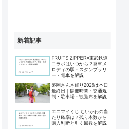
新着記事
FRUITS ZIPPER×東武鉄道
コラボはいつから？発車メ
ロディの駅・スタンプラリ
ー・電車を解説
盛岡さんさ踊り2026は本日
最終日｜開催時間・交通規
制・駐車場・観覧席を解説
エニマイくじ ちいかわの当
たり確率は？残り本数から
購入判断と引く回数を解説