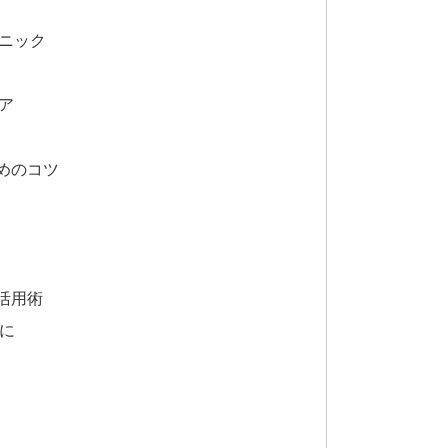
ニック
ア
めのコツ
活用術
存に