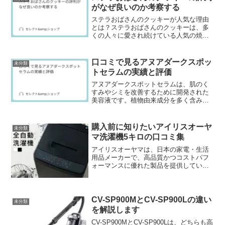
がなぜ良いのか考察する
ステラおばさんのクッキーが人気な理由
とは？ステラおばさんのクッキーは、多
くの人々に愛され続けている人気の焼き
菓子です。その美味しさの秘密や魅力を
探るため、口コミや実際の利用者の声を
もとに、その評判について考察します。
口コミで見るアヌアダークスポッ
未分類
特に、購入方法や利用者の...
トセラムの実績と評価
アヌアダークスポットセラムは、肌のく
すみやシミを改善するために開発された
美容液です。植物由来成分を多く含み、
敏感肌にも優しい処方が特徴です。
購入前に知りたいアイリスオーヤ
未分類
マ洗濯機5キロの口コミ集
アイリスオーヤマは、日本の家電・生活
用品メーカーで、高品質かつコストパフ
ォーマンスに優れた製品を提供している
ことで知られています。
CV-SP900MとCV-SP900Lの違い
未分類
を解説します
CV-SP900MとCV-SP900Lは、どちらも高