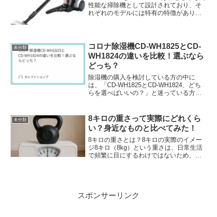
性能な掃除機として設計されており、そ
れぞれのモデルには特有の特徴がありま
す。
コロナ除湿機CD-WH1825とCD-
未分類
WH1824の違いを比較！選ぶなら
どっち？
除湿機の購入を検討している方の中に
は、「CD-WH1825とCD-WH1824、どち
らを選べばいいの？」と迷っている方も
多いのではないでしょうか。そこで今回
は、コロナの人気除湿機2機種を徹底的に
比べて、どんな人にどちらがおすすめな
8キロの重さって実際にどれくら
未分類
のか、わか...
い？身近なものと比べてみた！
8キロの重さとは？8キロの実際のイメー
ジ8キロ（8kg）という重さは、日常生活
で頻繁に目にするわけではないため、実
際にどれくらいの重さなのか想像しにく
いかもしれません。重量としては片手で
持つにはずっしりと重く、両手で持ち上
げても慎重になるレ...
スポンサーリンク