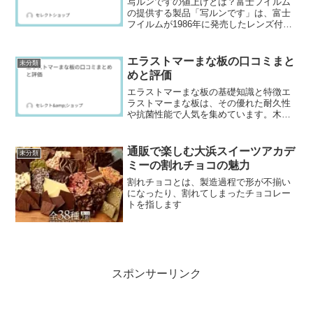
写ルンですの値上げとは？富士フイルム
の提供する製品「写ルンです」は、富士
フイルムが1986年に発売したレンズ付き
フィルムカメラです。シンプルな操作性
と手軽な価格から、長年にわたって多く
の人々に親しまれてきました。特に若い
エラストマーまな板の口コミまと
未分類
世代や写真愛好家の間...
めと評価
エラストマーまな板の基礎知識と特徴エ
ラストマーまな板は、その優れた耐久性
や抗菌性能で人気を集めています。木製
やプラスチック製のまな板と比較して
も、刃当たりが良く、衛生的に保ちやす
いのが特徴です。本記事では、エラスト
通販で楽しむ大浜スイーツアカデ
未分類
マーまな板の使用者の口コミ...
ミーの割れチョコの魅力
割れチョコとは、製造過程で形が不揃い
になったり、割れてしまったチョコレー
トを指します
スポンサーリンク