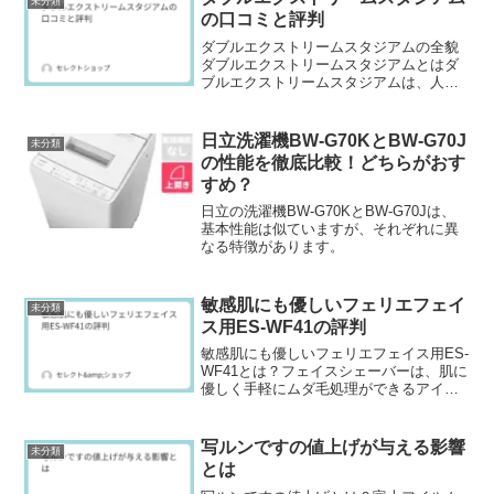
未分類
の口コミと評判
ダブルエクストリームスタジアムの全貌
ダブルエクストリームスタジアムとはダ
ブルエクストリームスタジアムは、人気
シリーズ「ベイブレードX」から登場し
た、スピード感あふれるバトルを楽しめ
る最新型スタジアムです。従来のスタジ
日立洗濯機BW-G70KとBW-G70J
未分類
アムと比べて、バトルフィ...
の性能を徹底比較！どちらがおす
すめ？
日立の洗濯機BW-G70KとBW-G70Jは、
基本性能は似ていますが、それぞれに異
なる特徴があります。
敏感肌にも優しいフェリエフェイ
未分類
ス用ES-WF41の評判
敏感肌にも優しいフェリエフェイス用ES-
WF41とは？フェイスシェーバーは、肌に
優しく手軽にムダ毛処理ができるアイテ
ムとして、多くの女性に愛用されていま
す。その中でも、パナソニックのフェリ
エフェイス用ES-WF41は、敏感肌の方に
写ルンですの値上げが与える影響
未分類
も安心して...
とは