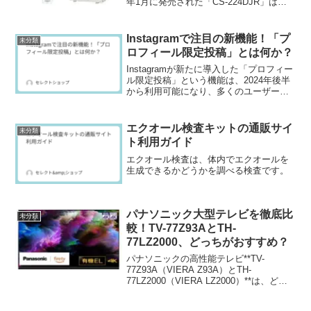
年1月に発売された「CS-224DJR」は、
共に消費者から高い評価を受けていま
す。
Instagramで注目の新機能！「プ
未分類
ロフィール限定投稿」とは何か？
Instagramが新たに導入した「プロフィー
ル限定投稿」という機能は、2024年後半
から利用可能になり、多くのユーザーが
静かに情報を共有する新たな方法として
注目しています。この機能を利用するこ
とで、公開したい投稿を自分のプロフィ
エクオール検査キットの通販サイ
未分類
ールページ...
ト利用ガイド
エクオール検査は、体内でエクオールを
生成できるかどうかを調べる検査です。
パナソニック大型テレビを徹底比
未分類
較！TV-77Z93AとTH-
77LZ2000、どっちがおすすめ？
パナソニックの高性能テレビ**TV-
77Z93A（VIERA Z93A）とTH-
77LZ2000（VIERA LZ2000）**は、どち
らも魅力的な性能を誇る製品です。