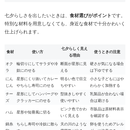
七夕らしさを出したいときは、
食材選びがポイント
です。
特別な材料を用意しなくても、身近な食材で十分かわいく
仕上げられます。
七夕らしく見え
食材
使い方
使うときの注意
る理由
オク
輪切りにしてサラダや冷
断面が星形に見
硬さが気になる場合
ラ
奴にのせる
える
は下ゆでする
にん
星形にくり抜いてカレー
明るい色で目立
小さな子どもにはや
じん
やちらし寿司にのせる
ちやすい
わらかく加熱する
チー
星形にしてハンバーグや
型抜きしやすく
乳製品が合わない場
ズ
クラッカーにのせる
使いやすい
合は避ける
ピンク色でかわ
市販品は原材料表示
ハム
星形や短冊風に切る
いく見える
を確認する
錦糸
ちらし寿司や冷奴に散ら
天の川のような
卵を使うためアレル