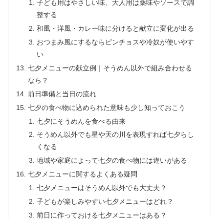
子ども用はやさしい味、大人用は薬味やソースで調
整する
和風・洋風・カレー味に分けると献立に変化が出る
おつまみ風にするならピンチョスや冷奴が使いやす
い
七夕メニューの献立例｜そうめん以外で組み合わせる
なら？
前日準備と当日の流れ
七夕の食べ物に込められた意味も少し知っておこう
七夕にそうめんを食べる由来
そうめん以外でも星や天の川を表現すれば七夕らし
くなる
地域や家庭によって七夕の食べ物には違いがある
七夕メニューに関するよくある疑問
七夕メニューはそうめん以外でも大丈夫？
子どもが楽しみやすい七夕メニューはどれ？
前日に作っておける七夕メニューはある？