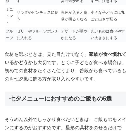
卵
す
雰囲気が出る
ギーに注意する
ミニ
サラダやピンチョスに使
赤色が入ると食
小さな子どもには丸
トマ
う
卓が明るくなる
ごと出さず切る
ト
フル
ゼリーやフルーツポンチ
デザートが華や
丸いものは食べやす
ーツ
に入れる
かになる
い大きさにする
食材を選ぶときは、見た目だけでなく、
家族が食べ慣れて
いるかどうか
も大切です。とくに子どもが食べる場合は、
初めての食材をたくさん使うより、普段から食べているも
のを七夕風に飾る方が取り入れやすいです。
七夕メニューにおすすめのご飯もの5選
そうめん以外でしっかり食べたいときは、ご飯ものをメイ
ンにするのがおすすめです。星形の具材をのせるだけで