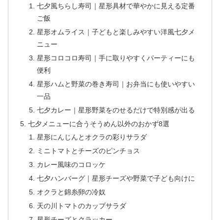
七夕風ちらし寿司｜星形具材で華やかに見える定番
ご飯
星形オムライス｜子どもと楽しみやすい洋風七夕メ
ニュー
星形コロコロ寿司｜手に取りやすくパーティーにも
便利
星形ハムと野菜の巻き寿司｜お弁当にも使いやすい
一品
七夕カレー｜星形野菜をのせるだけで特別感が出る
七夕メニューに合うそうめん以外のおかず8選
星形にんじんとオクラの彩りサラダ
ミニトマトとチーズのピンチョス
カレー風味のコロッケ
七夕ハンバーグ｜星形チーズや野菜で子ども向けに
オクラと錦糸卵の冷奴
天の川トマトのカップサラダ
星形チーズとクラッカー