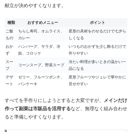
献立が決めやすくなります。
種類
おすすめメニュー
ポイント
ご飯
ちらし寿司、オムライス、
星形の具材をのせるだけで七夕ら
もの
カレー
しくなる
おか
ハンバーグ、サラダ、冷
いつものおかずを少し飾るだけで
ず
奴、コロッケ
作りやすい
スー
冷たい料理が多いときの温かい一
コーンスープ、野菜スープ
プ
品になる
デザ
ゼリー、フルーツポンチ、
星形フルーツやジュレで華やかに
ート
パンケーキ
見せやすい
すべてを手作りにしようとすると大変ですが、
メインだけ
作って副菜は市販品を活用する
など、無理なく組み合わせ
ると準備しやすくなります。