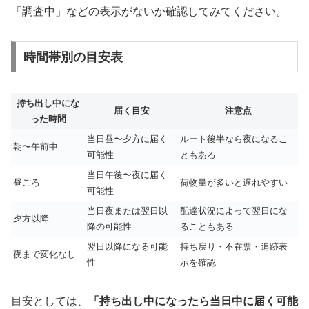
「調査中」などの表示がないか確認してみてください。
時間帯別の目安表
持ち出し中にな
届く目安
注意点
った時間
当日昼〜夕方に届く
ルート後半なら夜になるこ
朝〜午前中
可能性
ともある
当日午後〜夜に届く
昼ごろ
荷物量が多いと遅れやすい
可能性
当日夜または翌日以
配達状況によって翌日にな
夕方以降
降の可能性
ることもある
翌日以降になる可能
持ち戻り・不在票・追跡表
夜まで変化なし
性
示を確認
目安としては、
「持ち出し中になったら当日中に届く可能