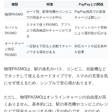
種類
特徴
PayPayとの関係
カード型。駅券売機やコンビニ
PayPay残高での直接
物理PASMO
での現金チャージが中心
チャージは難しい
スマホで使うPASMO。アプリ
モバイル
クレジットカード登録
上で残高確認やチャージができ
PASMO
により選択肢が広がる
る
オートチャー
一定額を下回ると自動でチャー
対応カードや設定条件
ジ対応
ジできる場合がある
が必要
PASMO
物理PASMOは、駅の改札やバス、コンビニ、自販機など
でタッチして使えるカードタイプです。スマホの充電を気
にせず使えるため、シンプルで安心感があります。
ただし、物理PASMOはオンラインチャージの自由度が高
くありません。基本的には、駅の券売機やコンビニのレジ
などで現金チャージする使い方が中心です。そのため、