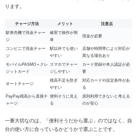
ります。
チャージ方法
メリット
注意点
駅券売機で現金チャー
確実で操作が簡
現金が必要
ジ
単
コンビニで現金チャー
駅以外でも使い
店舗や時間帯により対応が
ジ
やすい
異なる場合あり
モバイルPASMO＋クレ
スマホでチャー
カード登録や本人認証が必
ジットカード
ジしやすい
要
残高不足を防ぎ
対応カードや設定条件があ
オートチャージ
やすい
る
PayPay残高から直接チ
便利そうに見え
原則利用できないと考える
ャージ
る
のが安心
一番大切なのは、「便利そうだから選ぶ」のではなく、自
分の使い方に合っているかどうかで選ぶことです。