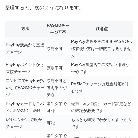
整理すると、次のようになります。
PASMOチャ
方法
注意点
ージ可否
PayPay残高をそのままPASMOへ
PayPay残高から直接
原則不可
移す使い方は一般的ではありませ
チャージ
ん
PayPayポイントから
PayPay加盟店での支払い用途が
原則不可
直接チャージ
中心です
コンビニでPayPay払
原則不可と
PASMOチャージは現金対応が中
いしてPASMOチャー
考えるのが
心です
ジ
安心
PayPayカードをモバ
条件次第で
端末、本人認証、カード設定など
イルPASMOに登録
可能
の確認が必要です
駅やコンビニで現金
もっとも確実でわかりやすい方法
可能
チャージ
です
条件次第で