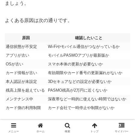
ましょう。
よくある原因は次の通りです。
原因
確認したいこと
通信状態が不安定
Wi-Fiやモバイル通信がつながっているか
アプリが古い
モバイルPASMOアプリが最新版か
OSが古い
スマホ本体の更新が必要ないか
カード情報が古い
有効期限やカード番号の更新漏れがないか
本人認証が未設定
3Dセキュアなどの設定が必要ないか
残高上限を超えている
PASMO残高が2万円に近くないか
メンテナンス中
深夜帯など一時的に使えない時間ではないか
カード側の利用制限
カード会社で一時停止や制限がないか
特に多いのが、通信状態や本人認証に関するエラーです。
メニュー
ホーム
検索
トップ
サイドバー