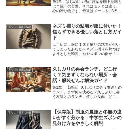
第1章｜はじめに：孫に言葉を贈る意味と
は？孫への言葉。それはモノとは違う、
心の贈り物です。最近はメールやLINEが
主流で、手紙を書く機会も減っています
が、「おばあちゃん・おじいちゃんの言
葉がずっと心に残っている」という声は
ネズミ捕りの粘着が服に付いた！
暮らし・日常の知恵
今も多く聞かれます...
焦らずできる優しい落とし方ガイ
ド
はじめに：服にネズミ捕りの粘着が付い
てしまったあなたへネズミ捕りを片づけ
ようとした瞬間、袖やズボンの裾が「ベ
タッ」とくっついてしまって、思わず
「うそでしょ…！」と声を上げた経験は
ありませんか？あの強力な粘着、慌てて
久しぶりの再会ランチ、どこ行
暮らし・日常の知恵
触るとさらに広がり、なかな...
く？気まずくならない場所・会
話・服装ぜんぶ解決ガイド
第1章｜【結論】久しぶりに会う友達との
ランチ、まず何を決める？久しぶりに会
う友達とのランチ。嬉しい反面、どこに
行こう？何を話そう？とちょっぴり不安
になることもありますよね。そんなとき
は、まず「目的」をはっきりさせるのが
【保存版】制服の夏服と冬服の違
暮らし・日常の知恵
成功のカギになります。...
いがすぐ分かる｜中学生ズボンの
見分け方をやさしく解説