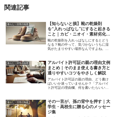
関連記事
【知らないと損】靴の乾燥剤
暮らし・日常の知恵
を“入れっぱなし”にすると起きる
こと｜カビ・ニオイ・素材劣化を
防ぐ正しい使い方ガイド
靴の乾燥剤を入れっぱなしにするとどう
なる？靴の中って、気づかないうちに湿
気がたまりやすい場所なんですよね。と
くに汗をかきやすい季節や、雨の日のあ
とは蒸れやすく、ニオイやカビの心配も
増えてしまいます。そんなときに頼りに
アルバイト許可証の親の理由文例
暮らし・日常の知恵
なるのが乾燥剤ですが、「...
まとめ｜そのまま使える書き方と
通りやすいコツをやさしく解説
アルバイト許可証の親の理由、どう書け
ばいいか迷っていませんか？「アルバイ
ト許可証の理由欄、何を書いたらいいの
かわからない…」そんなふうに悩んでい
る方、とても多いんです。学校に提出す
る大切な書類だからこそ、・どんな言葉
その一言が、孫の背中を押す｜大
暮らし・日常の知恵
を選べばいいの？・正直に...
学生・高校生に贈る心のメッセー
ジ集