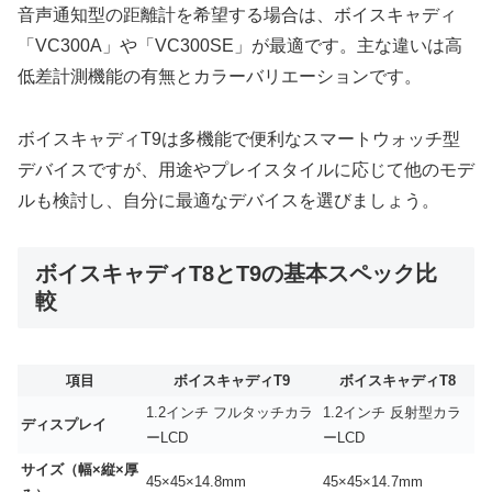
音声通知型の距離計を希望する場合は、ボイスキャディ
「VC300A」や「VC300SE」が最適です。主な違いは高
低差計測機能の有無とカラーバリエーションです。
ボイスキャディT9は多機能で便利なスマートウォッチ型
デバイスですが、用途やプレイスタイルに応じて他のモデ
ルも検討し、自分に最適なデバイスを選びましょう。
ボイスキャディT8とT9の基本スペック比
較
項目
ボイスキャディT9
ボイスキャディT8
1.2インチ フルタッチカラ
1.2インチ 反射型カラ
ディスプレイ
ーLCD
ーLCD
サイズ（幅×縦×厚
45×45×14.8mm
45×45×14.7mm