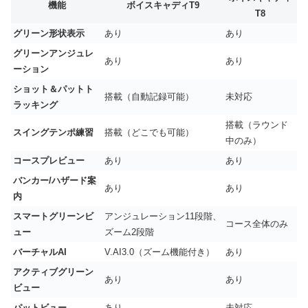
機能
ボイスキャディT9
T8
グリーン形状表示
あり
あり
グリーンアンジュレ
あり
あり
ーション
ショット＆パットト
搭載（自動記録可能）
未対応
ラッキング
搭載（ラウンド
スイングテンポ練習
搭載（どこでも可能）
中のみ）
コースプレビュー
あり
あり
バンカー/ハザード案
あり
あり
内
スマートグリーンビ
アンジュレーション11段階、
コース全体のみ
ュー
ズーム2段階
バーチャルAI
V.AI3.0（ズーム機能付き）
あり
アクティブグリーン
あり
あり
ビュー
パットビュー
あり
未対応