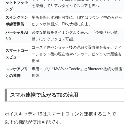
ットトラッキ
を感知してリアルタイムでスコアを表示。
ング
スイングテン
場所を問わず利用可能に。T8ではラウンド中のみだっ
ポ練習機能
たテンポ練習が、T9で大幅に向上。
バーチャルAI
必要な情報をタイミングよく表示。「今知りたい情
3.0
報」にすぐアクセス可能。
コース全体やショット後の詳細位置情報を表示。ティ
スマートコー
ーショット後の現在地やバンカー、ピンまでの距離も
スビュー
把握。
スマホアプリ
専用アプリ「MyVoiceCaddie」とBluetooth接続で機能
との連携
拡張。
スマホ連携で広がるT9の活用
ボイスキャディT9はスマートフォンと連携することで、
以下の機能が使用可能です。