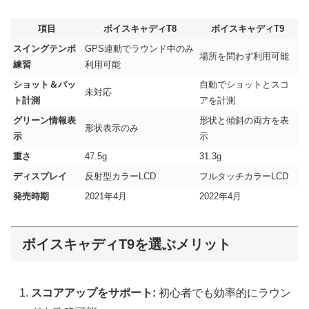
項目
ボイスキャディT8
ボイスキャディT9
スイングテンポ
GPS連動でラウンド中のみ
場所を問わず利用可能
練習
利用可能
ショット＆パッ
自動でショットとスコ
未対応
ト計測
アを計測
グリーン情報表
形状と傾斜の両方を表
形状表示のみ
示
示
重さ
47.5g
31.3g
ディスプレイ
反射型カラーLCD
フルタッチカラーLCD
発売時期
2021年4月
2022年4月
ボイスキャディT9を選ぶメリット
スコアアップをサポート:
初心者でも効率的にラウン