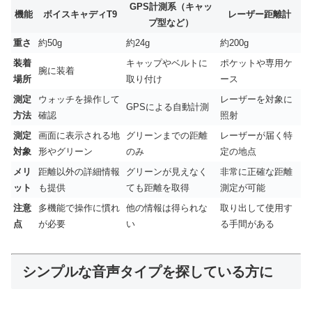
GPS計測系（キャッ
機能
ボイスキャディT9
レーザー距離計
プ型など）
重さ
約50g
約24g
約200g
装着
キャップやベルトに
ポケットや専用ケ
腕に装着
場所
取り付け
ース
測定
ウォッチを操作して
レーザーを対象に
GPSによる自動計測
方法
確認
照射
測定
画面に表示される地
グリーンまでの距離
レーザーが届く特
対象
形やグリーン
のみ
定の地点
メリ
距離以外の詳細情報
グリーンが見えなく
非常に正確な距離
ット
も提供
ても距離を取得
測定が可能
注意
多機能で操作に慣れ
他の情報は得られな
取り出して使用す
点
が必要
い
る手間がある
シンプルな音声タイプを探している方に