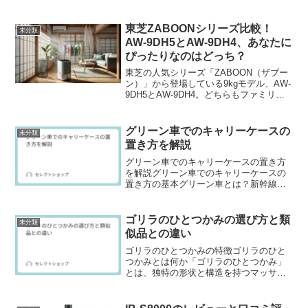
徴とスペックarrows We2は、シンプルな
使いやすさとコストパフォーマンスを重
視したエ...
東芝ZABOONシリーズ比較！
未分類
AW-9DH5とAW-9DH4、あなたに
ぴったりなのはどっち？
東芝の人気シリーズ「ZABOON（ザブー
ン）」から登場している9kgモデル、AW-
9DH5とAW-9DH4。どちらもファミリー
向けにぴったりの大容量モデルですが、
それぞれの特徴をよく知ることで、より
自分に合った1台を選ぶことができます。
グリーン車でのキャリーケースの
未分類
今回...
置き方を解説
グリーン車でのキャリーケースの置き方
を解説グリーン車でのキャリーケースの
置き方の基本グリーン車とは？新幹線や
一部の特急列車に設けられているグリー
ン車は、通常の指定席よりも広いシート
ピッチと静かな空間が特徴の上位クラス
ゴリラのひとつかみの選び方と類
未分類
です。ビジネス利用やゆっ...
似品との違い
ゴリラのひとつかみの特徴ゴリラのひと
つかみとは何か「ゴリラのひとつかみ」
とは、独特の形状と構造を持つマッサー
ジグッズで、特に足裏やふくらはぎに使
用されることが多いアイテムです。握力
の強い“ゴリラ”のような力強い刺激が特徴