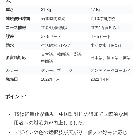
み）
重さ
31.3g
47.5g
連続使用時間
約10時間持続
約10時間持続
コース情報
世界4万箇所以上
世界4万箇所以上
誤差
3～5ヤード
3～5ヤード
防水
生活防水（IPX7）
生活防水（IPX7）
日本語、韓国語、英語、
多言語対応
日本語、韓国語、英語
中国語
カラー
グレー、ブラック
アンティークゴールド
発売日
2022年4月
2021年4月
ポイント:
T9は軽量化が進み、中国語対応の追加で国際的な利
用者への対応力が向上しました。
デザインや色の選択肢が広がり、個人の好みに応じ