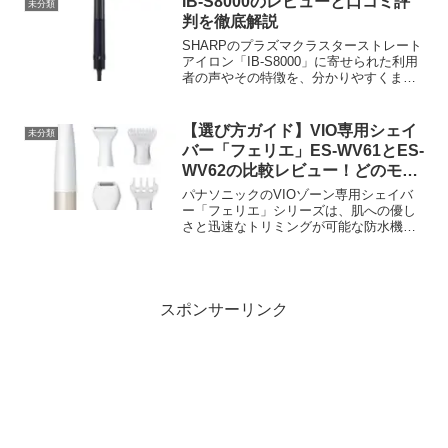
IB-S8000のレビューと口コミ評
未分類
で、筋肉のコリをしっ...
判を徹底解説
SHARPのプラズマクラスターストレート
アイロン「IB-S8000」に寄せられた利用
者の声やその特徴を、分かりやすくまと
めました。
【選び方ガイド】VIO専用シェイ
未分類
バー「フェリエ」ES-WV61とES-
WV62の比較レビュー！どのモデ
ルが最適か詳しく解説
パナソニックのVIOゾーン専用シェイバ
ー「フェリエ」シリーズは、肌への優し
さと迅速なトリミングが可能な防水機能
付きで、家庭用シェイバーとしての人気
が高いです。
スポンサーリンク