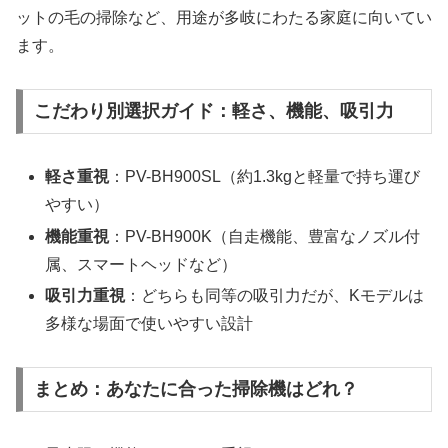
ットの毛の掃除など、用途が多岐にわたる家庭に向いてい
ます。
こだわり別選択ガイド：軽さ、機能、吸引力
軽さ重視
：PV-BH900SL（約1.3kgと軽量で持ち運び
やすい）
機能重視
：PV-BH900K（自走機能、豊富なノズル付
属、スマートヘッドなど）
吸引力重視
：どちらも同等の吸引力だが、Kモデルは
多様な場面で使いやすい設計
まとめ：あなたに合った掃除機はどれ？