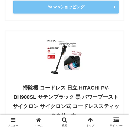
Yahooショッピング
掃除機 コードレス 日立 HITACHI PV-
BH900SL サテンブラック 黒 パワーブースト
サイクロン サイクロン式 コードレススティッ
ククリーナー
created by
Rinker
メニュー
ホーム
検索
トップ
サイドバー