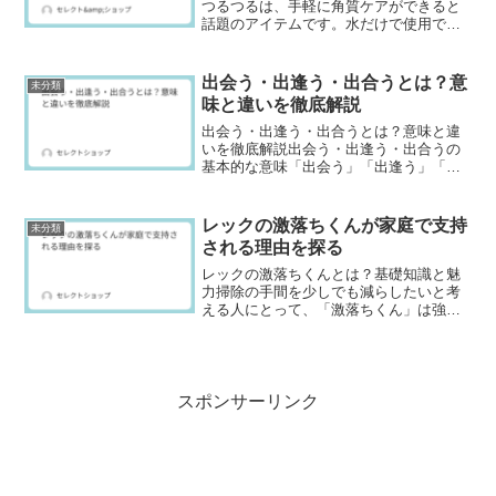
つるつるは、手軽に角質ケアができると
話題のアイテムです。水だけで使用でき
るため、余計な化学成分を使わずに肌を
優しく磨くことができます。本記事で
は、ゴムポンつるつるの購入方法や人気
出会う・出逢う・出合うとは？意
未分類
ランキング、使用感、そして...
味と違いを徹底解説
出会う・出逢う・出合うとは？意味と違
いを徹底解説出会う・出逢う・出合うの
基本的な意味「出会う」「出逢う」「出
合う」は、いずれも「人や物事と対面す
る」「偶然に遭遇する」という意味を持
つ言葉です。ただし、漢字の違いによっ
レックの激落ちくんが家庭で支持
未分類
てニュアンスや使い方に微...
される理由を探る
レックの激落ちくんとは？基礎知識と魅
力掃除の手間を少しでも減らしたいと考
える人にとって、「激落ちくん」は強い
味方です。メラミンスポンジを活用した
この商品は、水をつけるだけで頑固な汚
れを落とせる便利なアイテム。家庭のあ
らゆる場所で活躍し、時短...
スポンサーリンク