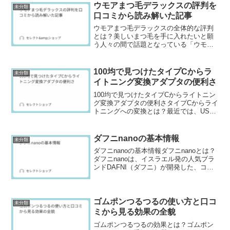
ウモアまつ毛デラックスの評判を
未分類
口コミから読み解いた記事
ウモアまつ毛デラックスの全体的な評判
とは？美しいまつ毛を手に入れたいと願
う人々の間で話題となっている「ウモア
まつ毛デラックス」。この美容液は、ま
つ毛をしっかりとケアし、ハリやコシを
与えると評判です。しかし、実際の使用
100均で見つけたタイプCからラ
未分類
感や効果はどうなのでしょ...
イトニング変換アダプタの便利さ
100均で見つけたタイプCからライトニン
グ変換アダプタの便利さタイプCからライ
トニングへの変換とは？最近では、USB
タイプCを搭載したデバイスが急速に普及
していますが、iPhoneを中心とするApple
製品ではライトニング端子が依然として
ダフニnanoの基本情報
未分類
主...
ダフニnanoの基本情報ダフニnanoとは？
ダフニnanoは、イスラエル発の人気ブラ
ンドDAFNI（ダフニ）が開発した、コン
パクトなブラシ型ヘアアイロンです。通
常のストレートアイロンとは異なり、ブ
ラシでとかすだけで髪がまっすぐになる
のが特徴...
ゴムポンつるつるの使い方と口コ
未分類
ミから見る効果の全貌
ゴムポンつるつるの効果とは？ゴムポン